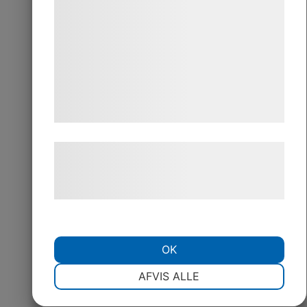
kan blive delt med annoncerings- og
analysepartnere, som kan kombinere dem
med data, du tidligere har givet dem eller
de har indsamlet gennem din brug af deres
tjenester. Ved at klikke på 'OK' giver du
samtykke til disse formål.
Læs mere om vores brug af cookies og
behandling af persondata på vores
hjemmeside.
OK
NØDVENDIGE
PRÆFERENCER
AFVIS ALLE