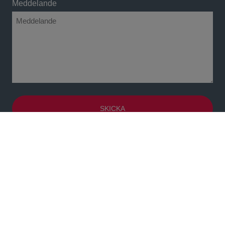
Meddelande
SKICKA
Den här webbplatsen är skyddad av reCAPTCHA och Google
Sekretesspolicy
och
Användarvillkor
gäller.
NAVIGATION
VÅRA
KONTOR
Start