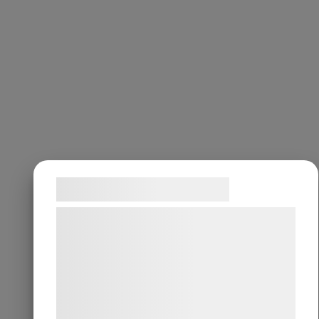
Samtykke til cookies
Vi og vores samarbejdspartnere bruger
teknologier, herunder cookies, til at
indsamle oplysninger om dig til forskellige
formål, herunder: Tilpasning af annoncering,
bedre brugeroplevelse, funktionalitet,
statistik og marketing. Disse oplysninger